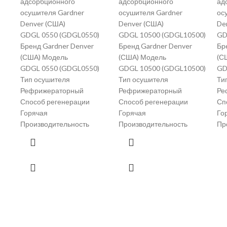
адсорбционного
адсорбционного
ад
осушителя Gardner
осушителя Gardner
ос
Denver (США)
Denver (США)
De
GDGL 0550 (GDGL0550)
GDGL 10500 (GDGL10500)
GD
Бренд Gardner Denver
Бренд Gardner Denver
Бр
(США) Модель
(США) Модель
(С
GDGL 0550 (GDGL0550)
GDGL 10500 (GDGL10500)
GD
Тип осушителя
Тип осушителя
Ти
Рефрижераторный
Рефрижераторный
Ре
Способ регенерации
Способ регенерации
Сп
Горячая
Горячая
Го
Производительность
Производительность
Пр
ГЛАВНАЯ
КОНТАКТЫ
О КОМПАНИИ