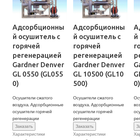
Адсорбционны
Адсорбционны
А
й осушитель c
й осушитель c
й
горячей
горячей
г
регенерацией
регенерацией
р
Gardner Denver
Gardner Denver
G
GL 0550 (GL055
GL 10500 (GL10
G
0)
500)
0)
Осушители сжатого
Осушители сжатого
Ос
воздуха
,
Адсорбционные
воздуха
,
Адсорбционные
во
осушители горячей
осушители горячей
ос
регенерации
регенерации
ре
Заказать
Заказать
З
Характеристики
Характеристики
Ха