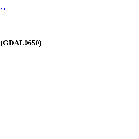
уха
 (GDAL0650)