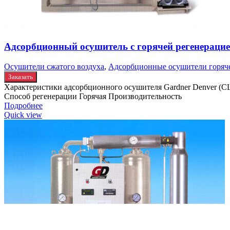
Адсорбционный осушитель c горячей регенерацие
Осушители сжатого воздуха
,
Адсорбционные осушители горяч
Заказать
Характеристики адсорбционного осушителя Gardner Denver 
Способ регенерации Горячая Производительность
Подробнее
Quick view