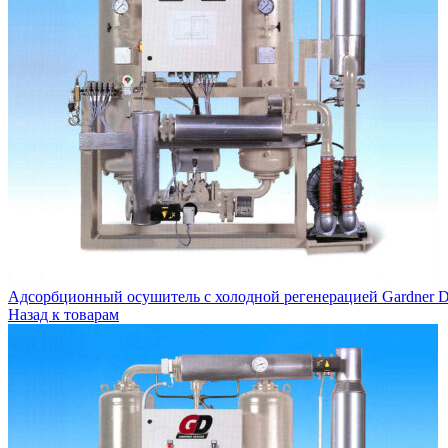
Гидравлические фильтры
Разделение конденсата
О компании
Контакты
Адсорбционный осушитель c холодной регенерацией Gardner 
Назад к товарам