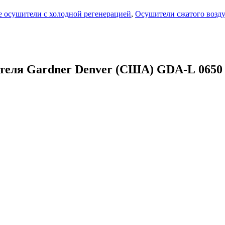
 осушители с холодной регенерацией
,
Осушители сжатого возд
теля Gardner Denver (США) GDA-L 0650