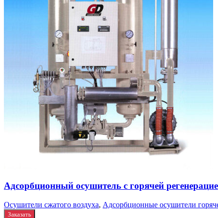
Адсорбционный осушитель c горячей регенерацие
Осушители сжатого воздуха
,
Адсорбционные осушители горяч
Заказать