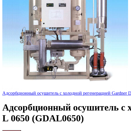
Адсорбционный осушитель c холодной регенерацией Gardner 
Адсорбционный осушитель c х
L 0650 (GDAL0650)