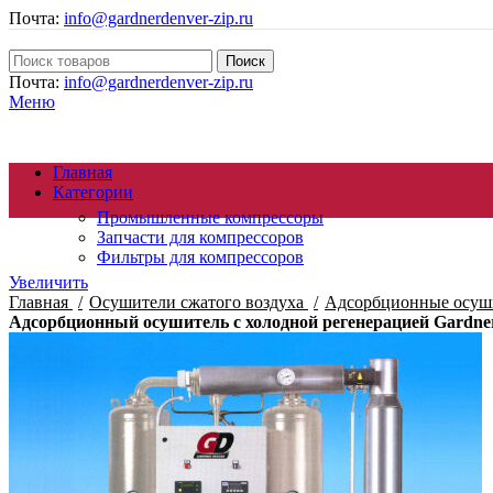
Почта:
info@gardnerdenver-zip.ru
Поиск
Почта:
info@gardnerdenver-zip.ru
Меню
Главная
Категории
Промышленные компрессоры
Запчасти для компрессоров
Фильтры для компрессоров
Увеличить
Главная
Осушители сжатого воздуха
Адсорбционные осуши
Адсорбционный осушитель c холодной регенерацией Gardne
Осушители сжатого воздуха
Генераторы азота
Циклонные сепараторы
Магистральные фильтры
Компрессорное масло