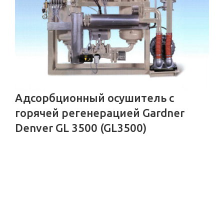
Адсорбционный осушитель c
горячей регенерацией Gardner
Denver GL 3500 (GL3500)
Осушители сжатого воздуха
,
Адсорбционные осушители
горячей регенерации
Заказать
Характеристики адсорбционного осушителя Gardner
Denver (США) GDGL 3500 (GDGL3500) Бренд Gardner
Denver (США) Модель GDGL 3500 (GDGL3500) Тип
осушителя Рефрижераторный Способ регенерации