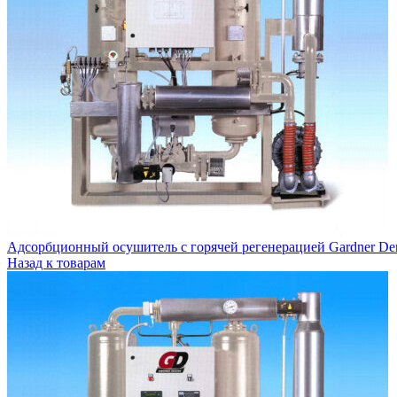
Гидравлические фильтры
Разделение конденсата
О компании
Контакты
Адсорбционный осушитель c горячей регенерацией Gardner De
Назад к товарам