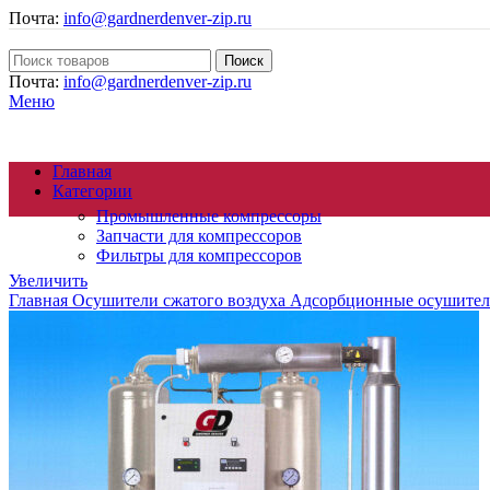
Почта:
info@gardnerdenver-zip.ru
Поиск
Почта:
info@gardnerdenver-zip.ru
Меню
Главная
Категории
Промышленные компрессоры
Запчасти для компрессоров
Фильтры для компрессоров
Увеличить
Главная
Осушители сжатого воздуха
Адсорбционные осушител
Осушители сжатого воздуха
Генераторы азота
Циклонные сепараторы
Магистральные фильтры
Компрессорное масло