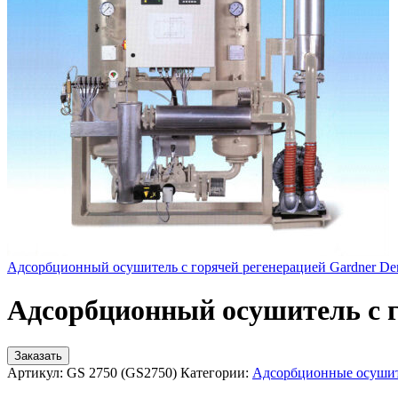
Адсорбционный осушитель c горячей регенерацией Gardner De
Адсорбционный осушитель c г
Заказать
Артикул:
GS 2750 (GS2750)
Категории:
Адсорбционные осушит