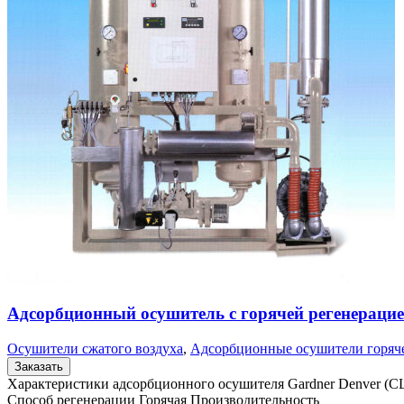
Адсорбционный осушитель c горячей регенерацие
Осушители сжатого воздуха
,
Адсорбционные осушители горяч
Заказать
Характеристики адсорбционного осушителя Gardner Denver 
Способ регенерации Горячая Производительность