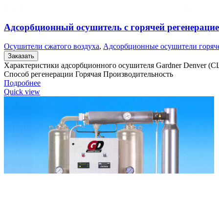
Адсорбционный осушитель c горячей регенерацие
Осушители сжатого воздуха
,
Адсорбционные осушители горяч
Заказать
Характеристики адсорбционного осушителя Gardner Denver 
Способ регенерации Горячая Производительность
Подробнее
Quick view