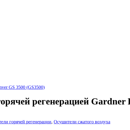
nver GS 3500 (GS3500)
орячей регенерацией Gardner 
ели горячей регенерации
,
Осушители сжатого воздуха