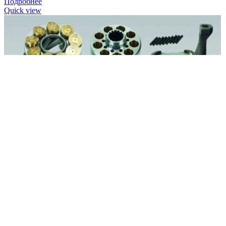
Подробнее
Quick view
Двигатель 75квт 3000об/мин 4 Gardner Denver 89
Запчасти для компрессоров
Заказать
Характеристики запчасти Gardner Denver (США) 89798009 Наи