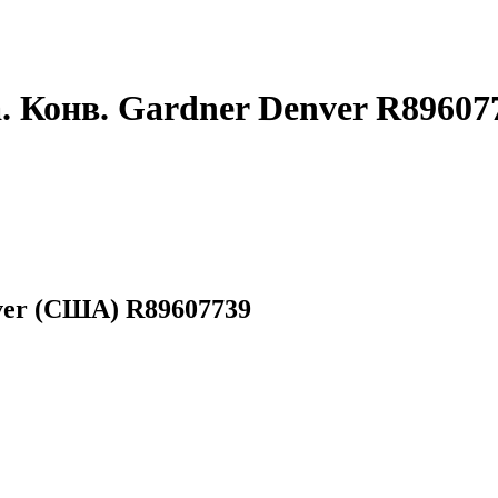
. Конв. Gardner Denver R89607
ver (США) R89607739