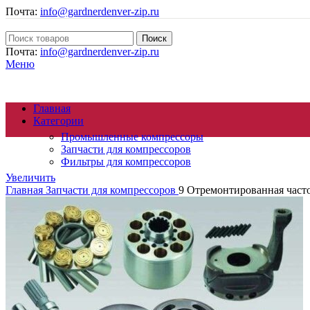
Почта:
info@gardnerdenver-zip.ru
Поиск
Почта:
info@gardnerdenver-zip.ru
Меню
Главная
Категории
Промышленные компрессоры
Запчасти для компрессоров
Фильтры для компрессоров
Увеличить
Главная
Запчасти для компрессоров
9 Отремонтированная часто
Осушители сжатого воздуха
Генераторы азота
Циклонные сепараторы
Магистральные фильтры
Компрессорное масло