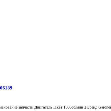
806189
менование запчасти Двигатель 11квт 1500об/мин 2 Бренд Gardn